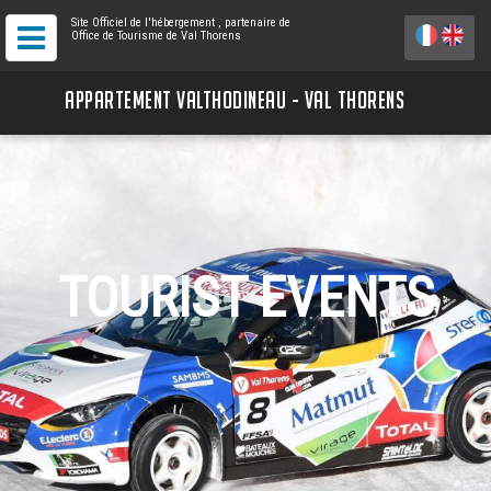
Site Officiel de l'hébergement
, partenaire de
Office de Tourisme de Val Thorens
APPARTEMENT VALTHODINEAU - VAL THORENS
TOURIST EVENTS