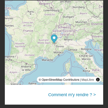
© OpenStreetMap Contributors |
MapLibre
Comment m'y rendre ? >