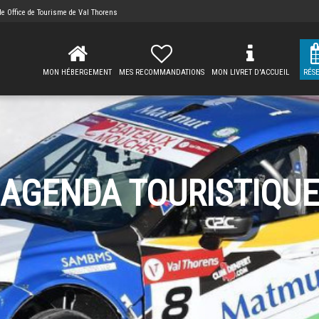
 de
Office de Tourisme de Val Thorens
MON HÉBERGEMENT
MES RECOMMANDATIONS
MON LIVRET D'ACCUEIL
RÉS
AGENDA TOURISTIQUE